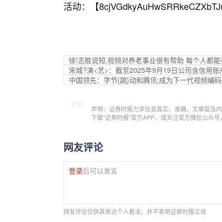
活动：【
8cjVGdkyAuHwSRRkeCZXbTJ
徐!志胜说短,视频对养老事业很有帮助 每个人都
宋城?演<艺>：截至2025年9月19日公司含信用账
中国领先：字节{跳}动和腾讯;成为下一代视频编码（
声明：证券时报力求信息真实、准确，文章提及内
下载“证券时报”官方APP，或关注官方微信公众
网友评论
登录
后可以发言
网友评论仅供其表达个人看法，并不表明证券时报立场