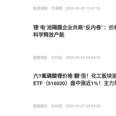
新浪财经
方保僑
2026-02-05 13:47:32
锂‘电’池隔膜企业共商“反内卷”：
科学释放产能
猫眼电影
水均益
2026-02-05 04:04:32
六?氟磷酸锂价格‘翻’倍！化工板块
ETF（516020）盘中涨近1%！主
盖饭娱乐
水均益
2026-02-07 04:33:32